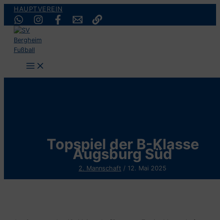
Zum
HAUPTVEREIN
Inhalt
springen
Topspiel der B-Klasse
Augsburg Süd
2. Mannschaft
/
12. Mai 2025