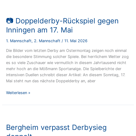
der
Mößmannanlage
📷 Doppelderby-Rückspiel gegen
Inningen am 17. Mai
1. Mannschaft
,
2. Mannschaft
/
11. Mai 2026
Die Bilder vom letzten Derby am Ostermontag zeigen noch einmal
die besondere Stimmung solcher Spiele. Bei herrlichem Wetter zog
es so viele Zuschauer wie vermutlich in diesem Jahrtausend nicht
mehr hoch an die Mößmann Sportanalge. Die Spielberichte der
intensiven Duellen schreibt dieser Artikel: An diesem Sonntag, 17.
Mai steht nun das nächste Doppelderby an, aber
📷
Weiterlesen »
Doppelderby-
Rückspiel
gegen
Inningen
am
Bergheim verpasst Derbysieg
17.
Mai